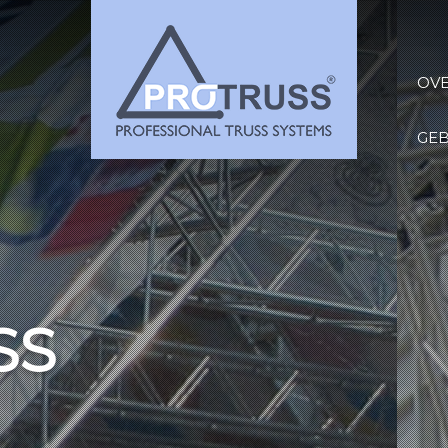
OV
GE
 WIDE VARIETY 
GH QUALITY TR
SYSTEMS