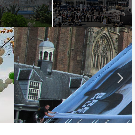
GROOTSTE IKEA
CATALOGUS OOIT 2013
De IKEA catalogus ging in 2013 op tournee
door heel Nederland.
READ MORE