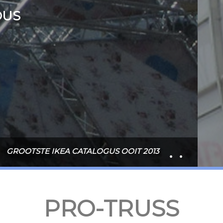
QUICK
HEAVY
CIRCLES
V
NEEM CONTACT OP
PRO-TRUSS