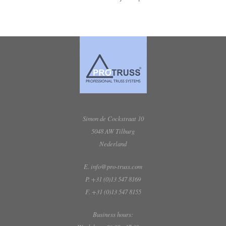
Simon de Cockstraat 10
5048 AW Tilburg
Nederland
E. info@pro-truss.com
P. +31 (0)13 547 8169
F. +31 (0)13 547 8155
Business hours: